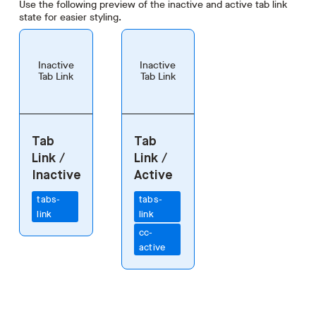
Use the following preview of the inactive and active tab link
state for easier styling.
Inactive
Inactive
Tab Link
Tab Link
Tab
Tab
Link /
Link /
Inactive
Active
tabs-
tabs-
link
link
cc-
active