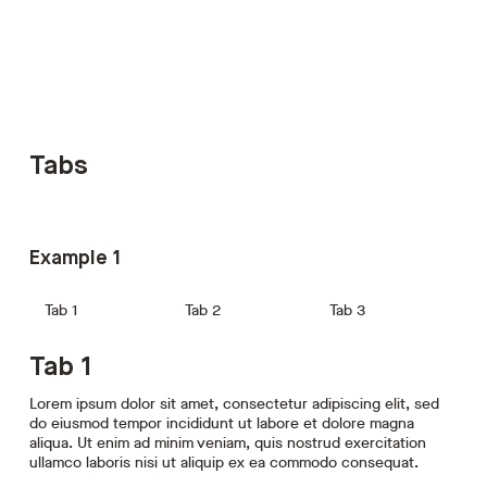
Item 5
Item 6
Tabs
Item 1
Example 1
Tab 1
Tab 2
Tab 3
Item 2
Tab 1
Lorem ipsum dolor sit amet, consectetur adipiscing elit, sed
Item 3
do eiusmod tempor incididunt ut labore et dolore magna
aliqua. Ut enim ad minim veniam, quis nostrud exercitation
ullamco laboris nisi ut aliquip ex ea commodo consequat.