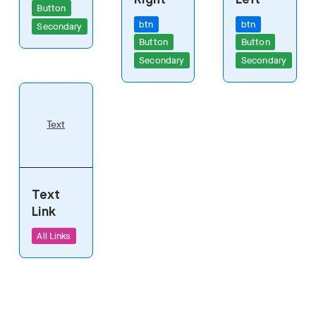
Right
Left
Button
btn
btn
Secondary
Button
Button
Secondary
Secondary
Text
Text
Link
All Links